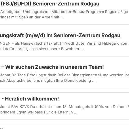
hr (FSJ/BUFDI) Senioren-Zentrum Rodgau
her Arbeitgeber Umfangreiches Mitarbeiter-Bonus-Programm Regelmäßig
ingst mit: Spaß an der Arbeit mit ...
igungskraft (m/w/d) im Senioren-Zentrum Rodgau
EN – als Hauswirtschaftskraft (m/w/d) Gute! Wir sind Hildegard von
d dafür sorgst, dass sich unsere Bewohner ...
d) – Wir suchen Zuwachs in unserem Team!
Monat 32 Tage Erholungsurlaub Bei der Dienstplanerstellung werden I
ach Absprache bei uns möglich Ihre Dienstkleidung ...
) - Herzlich willkommen!
Monat BAV KZVK Du erhältst einen 13. Monatsgehalt (90% von Deinem B
ubringen! Egym Wellpass Für die Eltern in ...