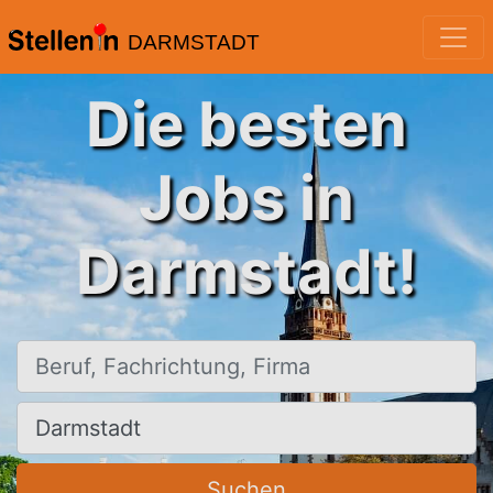
DARMSTADT
Die besten
Jobs in
Darmstadt!
Beruf, Fachrichtung, Firma
Ort, Stadt
Suchen