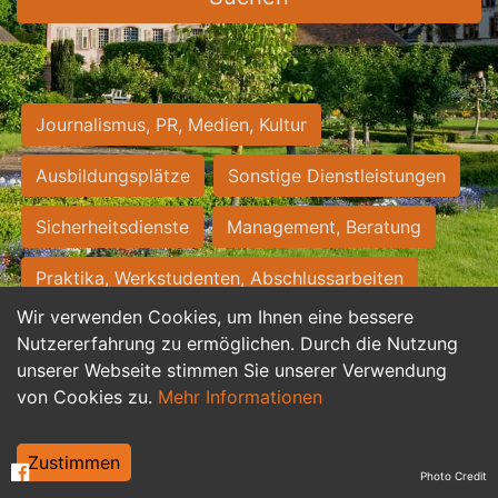
Journalismus, PR, Medien, Kultur
Ausbildungsplätze
Sonstige Dienstleistungen
Sicherheitsdienste
Management, Beratung
Praktika, Werkstudenten, Abschlussarbeiten
Wir verwenden Cookies, um Ihnen eine bessere
Personalwesen
Assistenz, Sekretariat
Nutzererfahrung zu ermöglichen. Durch die Nutzung
unserer Webseite stimmen Sie unserer Verwendung
Hilfskräfte, Aushilfs- und Nebenjobs
von Cookies zu.
Mehr Informationen
Einkauf, Logistik, Materialwirtschaft
Zustimmen
Photo Credit
Weiterbildung, Studium, duale Ausbildung