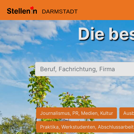
DARMSTADT
Die be
Beruf, Fachrichtung, Firma
Journalismus, PR, Medien, Kultur
Ausb
Praktika, Werkstudenten, Abschlussarbei