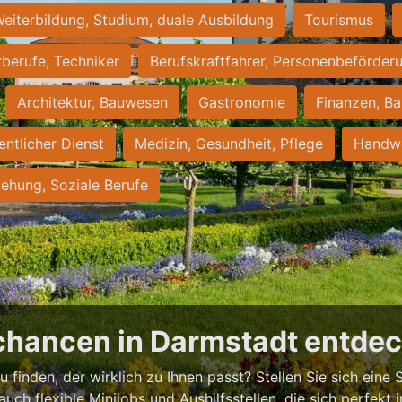
eiterbildung, Studium, duale Ausbildung
Tourismus
rberufe, Techniker
Berufskraftfahrer, Personenbeförder
Architektur, Bauwesen
Gastronomie
Finanzen, Ba
entlicher Dienst
Medizin, Gesundheit, Pflege
Handwe
iehung, Soziale Berufe
chancen in Darmstadt entde
 finden, der wirklich zu Ihnen passt? Stellen Sie sich eine S
 auch flexible Minijobs und Aushilfsstellen, die sich perfekt 