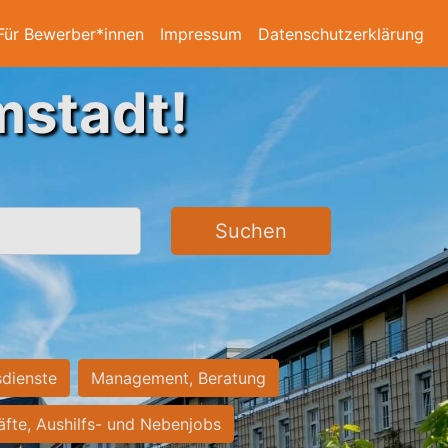
Für Bewerber*innen
Impressum
Datenschutzerklärung
mstadt!
Suchen
sdienste
Management, Beratung
räfte, Aushilfs- und Nebenjobs