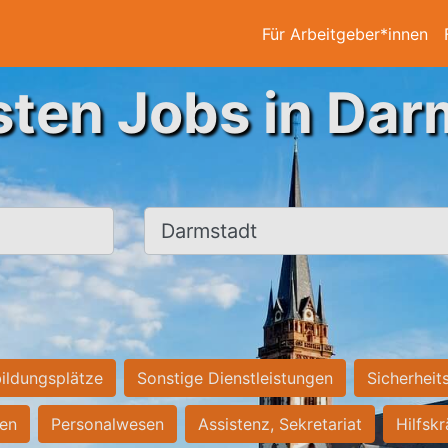
Für Arbeitgeber*innen
sten Jobs in Dar
Ort, Stadt
ildungsplätze
Sonstige Dienstleistungen
Sicherheit
ten
Personalwesen
Assistenz, Sekretariat
Hilfsk