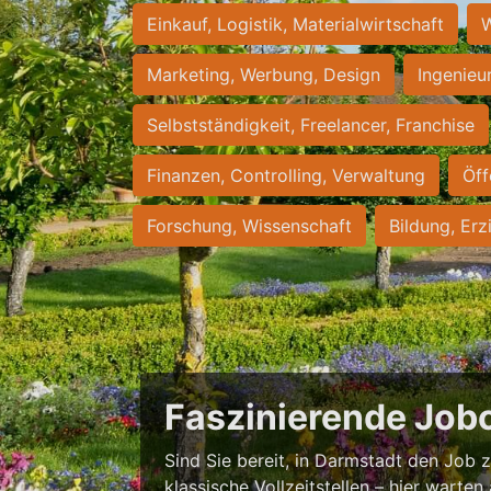
Einkauf, Logistik, Materialwirtschaft
W
Marketing, Werbung, Design
Ingenieu
Selbstständigkeit, Freelancer, Franchise
Finanzen, Controlling, Verwaltung
Öff
Forschung, Wissenschaft
Bildung, Erz
Faszinierende Job
Sind Sie bereit, in Darmstadt den Job zu
klassische Vollzeitstellen – hier warten