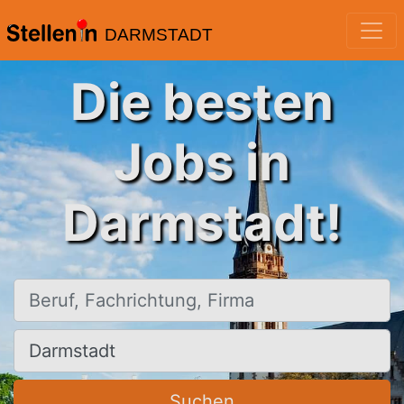
DARMSTADT
Die besten
Jobs in
Darmstadt!
Beruf, Fachrichtung, Firma
Ort, Stadt
Suchen