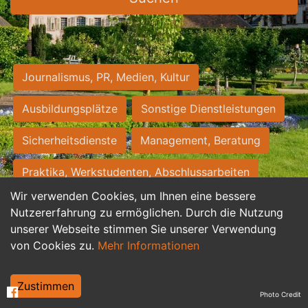
Journalismus, PR, Medien, Kultur
Ausbildungsplätze
Sonstige Dienstleistungen
Sicherheitsdienste
Management, Beratung
Praktika, Werkstudenten, Abschlussarbeiten
Wir verwenden Cookies, um Ihnen eine bessere
Personalwesen
Assistenz, Sekretariat
Nutzererfahrung zu ermöglichen. Durch die Nutzung
unserer Webseite stimmen Sie unserer Verwendung
Hilfskräfte, Aushilfs- und Nebenjobs
von Cookies zu.
Mehr Informationen
Einkauf, Logistik, Materialwirtschaft
Zustimmen
Photo Credit
Weiterbildung, Studium, duale Ausbildung