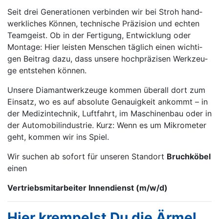
Seit drei Ge­ne­ra­tio­nen ver­bin­den wir bei Stroh hand­
werk­li­ches Kön­nen, tech­ni­sche Prä­zi­si­on und ech­ten
Team­geist. Ob in der Fer­ti­gung, Ent­wick­lung oder
Mon­ta­ge:
Hier leis­ten Men­schen täg­lich ei­nen wich­ti­
gen Bei­trag da­zu, dass un­se­re hoch­prä­zi­sen Werk­zeu­
ge ent­ste­hen kön­nen.
Un­se­re Dia­mant­werk­zeu­ge kom­men über­all dort zum
Ein­satz, wo es auf ab­so­lu­te Ge­nau­ig­keit an­kommt – in
der Me­di­zin­tech­nik, Luft­fahrt, im Ma­schi­nen­bau oder in
der Au­to­mo­bil­in­dus­trie. Kurz: Wenn es um Mi­kro­me­ter
geht, kom­men wir ins Spiel.
Wir suchen ab sofort für unseren Standort
Bruchköbel
einen
Vertriebsmitarbeiter Innendienst (m/w/d)
Hier krempelst Du die Ärmel