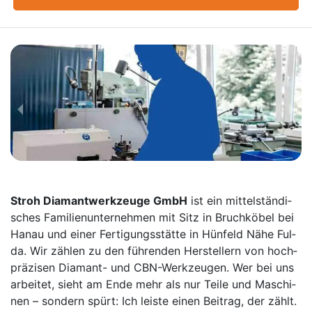
Stroh Dia­mant­werk­zeu­ge GmbH
ist ein mit­tel­stän­di­
sches Fa­mi­li­en­un­ter­neh­men mit Sitz in Bruch­kö­bel bei
Ha­nau und ei­ner Fer­ti­gungs­stät­te in Hün­feld Nä­he Ful­
da. Wir zäh­len zu den füh­ren­den Her­stel­lern von hoch­
prä­zi­sen Dia­mant- und CBN-Werk­zeu­gen. Wer bei uns
ar­bei­tet, sieht am En­de mehr als nur Tei­le und Ma­schi­
nen – son­dern spürt: Ich leis­te ei­nen Bei­trag, der zählt.