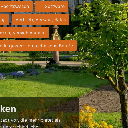
Rechtswesen
IT, Software
ung
Vertrieb, Verkauf, Sales
nken, Versicherungen
rk, gewerblich technische Berufe
cken
tadt vor, die mehr bietet als
in unterschiedliche