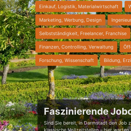
Einkauf, Logistik, Materialwirtschaft
W
Marketing, Werbung, Design
Ingenieu
Selbstständigkeit, Freelancer, Franchise
Finanzen, Controlling, Verwaltung
Öff
Forschung, Wissenschaft
Bildung, Erz
Faszinierende Job
Sind Sie bereit, in Darmstadt den Job zu
klassische Vollzeitstellen – hier warten