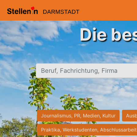
DARMSTADT
Die be
Beruf, Fachrichtung, Firma
Journalismus, PR, Medien, Kultur
Ausb
Praktika, Werkstudenten, Abschlussarbei