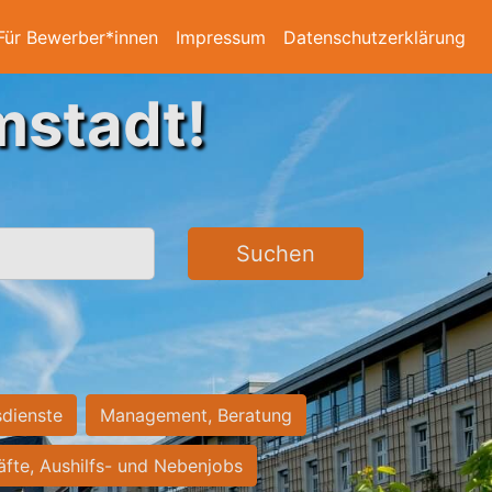
Für Bewerber*innen
Impressum
Datenschutzerklärung
mstadt!
Suchen
sdienste
Management, Beratung
räfte, Aushilfs- und Nebenjobs