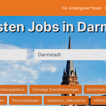
Für Arbeitgeber*innen
sten Jobs in Dar
Ort, Stadt
ildungsplätze
Sonstige Dienstleistungen
Sicherheit
ten
Personalwesen
Assistenz, Sekretariat
Hilfsk