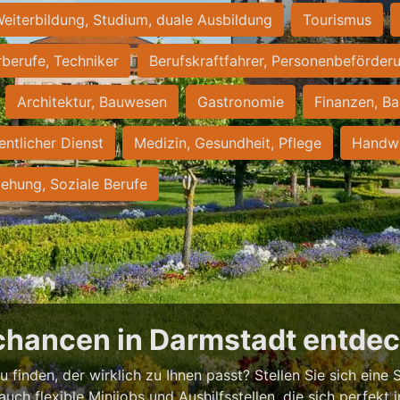
eiterbildung, Studium, duale Ausbildung
Tourismus
rberufe, Techniker
Berufskraftfahrer, Personenbeförder
Architektur, Bauwesen
Gastronomie
Finanzen, Ba
entlicher Dienst
Medizin, Gesundheit, Pflege
Handwe
iehung, Soziale Berufe
chancen in Darmstadt entde
 finden, der wirklich zu Ihnen passt? Stellen Sie sich eine S
 auch flexible Minijobs und Aushilfsstellen, die sich perfekt 