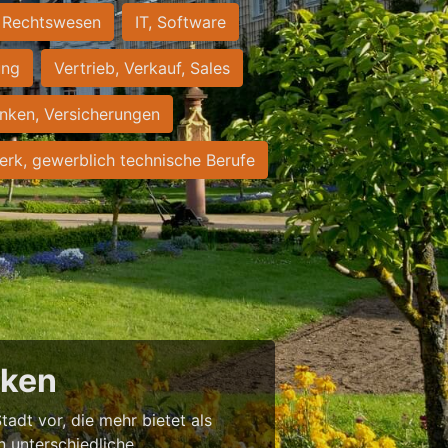
Rechtswesen
IT, Software
ung
Vertrieb, Verkauf, Sales
nken, Versicherungen
rk, gewerblich technische Berufe
cken
tadt vor, die mehr bietet als
in unterschiedliche