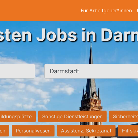
Für Arbeitgeber*innen
sten Jobs in Dar
Ort, Stadt
ildungsplätze
Sonstige Dienstleistungen
Sicherheit
ten
Personalwesen
Assistenz, Sekretariat
Hilfsk