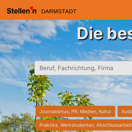
DARMSTADT
Die be
Beruf, Fachrichtung, Firma
Journalismus, PR, Medien, Kultur
Ausb
Praktika, Werkstudenten, Abschlussarbei