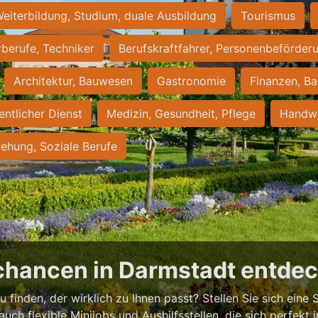
eiterbildung, Studium, duale Ausbildung
Tourismus
rberufe, Techniker
Berufskraftfahrer, Personenbeförder
Architektur, Bauwesen
Gastronomie
Finanzen, Ba
entlicher Dienst
Medizin, Gesundheit, Pflege
Handwe
iehung, Soziale Berufe
chancen in Darmstadt entde
 finden, der wirklich zu Ihnen passt? Stellen Sie sich eine S
 auch flexible Minijobs und Aushilfsstellen, die sich perfekt 