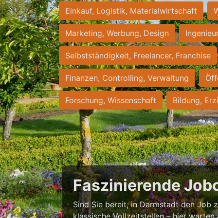
Einkauf, Logistik, Materialwirtschaft
W
Marketing, Werbung, Design
Ingenieu
Selbstständigkeit, Freelancer, Franchise
Finanzen, Controlling, Verwaltung
Öff
Forschung, Wissenschaft
Bildung, Erz
Faszinierende Job
Sind Sie bereit, in Darmstadt den Job zu
klassische Vollzeitstellen – hier warten