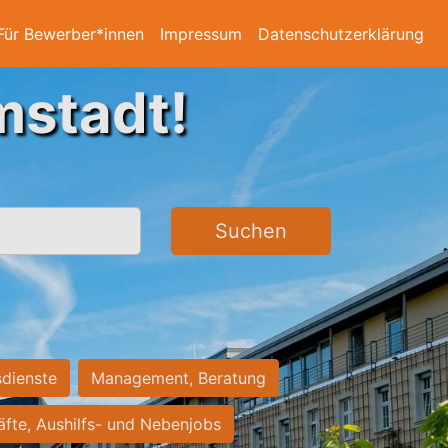
Für Bewerber*innen
Impressum
Datenschutzerklärung
mstadt!
Suchen
sdienste
Management, Beratung
räfte, Aushilfs- und Nebenjobs