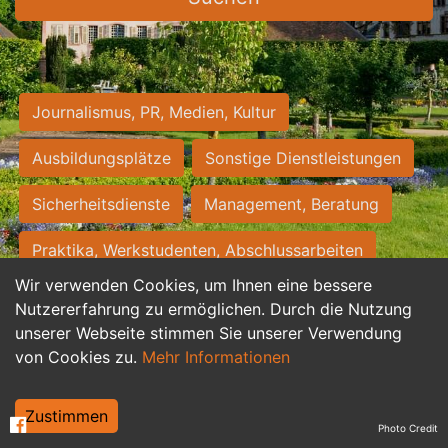
Journalismus, PR, Medien, Kultur
Ausbildungsplätze
Sonstige Dienstleistungen
Sicherheitsdienste
Management, Beratung
Praktika, Werkstudenten, Abschlussarbeiten
Wir verwenden Cookies, um Ihnen eine bessere
Personalwesen
Assistenz, Sekretariat
Nutzererfahrung zu ermöglichen. Durch die Nutzung
unserer Webseite stimmen Sie unserer Verwendung
Hilfskräfte, Aushilfs- und Nebenjobs
von Cookies zu.
Mehr Informationen
Einkauf, Logistik, Materialwirtschaft
Zustimmen
Photo Credit
Weiterbildung, Studium, duale Ausbildung