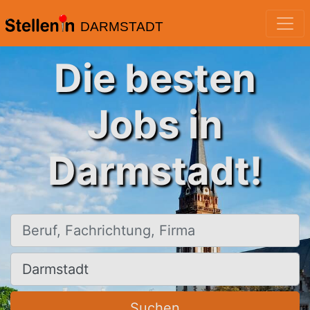
DARMSTADT
Die besten
Jobs in
Darmstadt!
Beruf, Fachrichtung, Firma
Ort, Stadt
Suchen