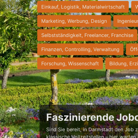
Einkauf, Logistik, Materialwirtschaft
W
Marketing, Werbung, Design
Ingenieu
Selbstständigkeit, Freelancer, Franchise
Finanzen, Controlling, Verwaltung
Öff
Forschung, Wissenschaft
Bildung, Erz
Faszinierende Job
Sind Sie bereit, in Darmstadt den Job zu
klassische Vollzeitstellen – hier warten