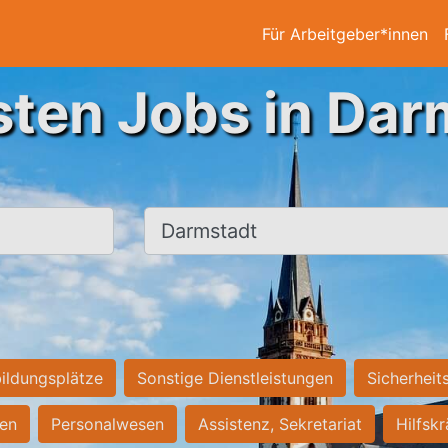
Für Arbeitgeber*innen
sten Jobs in Dar
Ort, Stadt
ildungsplätze
Sonstige Dienstleistungen
Sicherheit
ten
Personalwesen
Assistenz, Sekretariat
Hilfsk