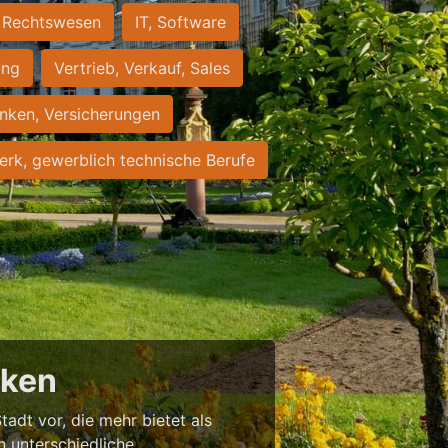
Rechtswesen
IT, Software
ung
Vertrieb, Verkauf, Sales
nken, Versicherungen
rk, gewerblich technische Berufe
cken
tadt vor, die mehr bietet als
in unterschiedliche