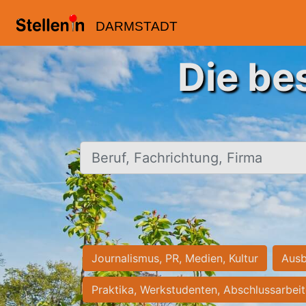
DARMSTADT
Die be
Beruf, Fachrichtung, Firma
Journalismus, PR, Medien, Kultur
Ausb
Praktika, Werkstudenten, Abschlussarbei