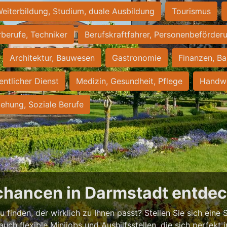
eiterbildung, Studium, duale Ausbildung
Tourismus
rberufe, Techniker
Berufskraftfahrer, Personenbeförder
Architektur, Bauwesen
Gastronomie
Finanzen, Ba
entlicher Dienst
Medizin, Gesundheit, Pflege
Handwe
iehung, Soziale Berufe
chancen in Darmstadt entde
 finden, der wirklich zu Ihnen passt? Stellen Sie sich eine S
 auch flexible Minijobs und Aushilfsstellen, die sich perfekt 