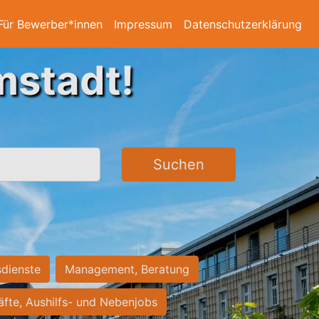
Für Bewerber*innen
Impressum
Datenschutzerklärung
mstadt!
Suchen
sdienste
Management, Beratung
räfte, Aushilfs- und Nebenjobs