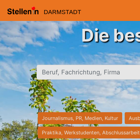
DARMSTADT
Die be
Beruf, Fachrichtung, Firma
Journalismus, PR, Medien, Kultur
Ausb
Praktika, Werkstudenten, Abschlussarbei