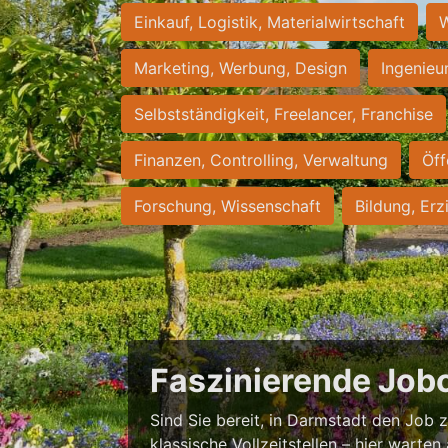
Einkauf, Logistik, Materialwirtschaft
W
Marketing, Werbung, Design
Ingenieu
Selbstständigkeit, Freelancer, Franchise
Finanzen, Controlling, Verwaltung
Öff
Forschung, Wissenschaft
Bildung, Erz
Faszinierende Job
Sind Sie bereit, in Darmstadt den Job zu
klassische Vollzeitstellen – hier warten