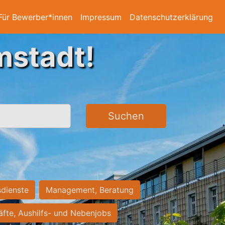
Für Bewerber*innen
Impressum
Datenschutzerklärung
mstadt!
Suchen
sdienste
Management, Beratung
räfte, Aushilfs- und Nebenjobs