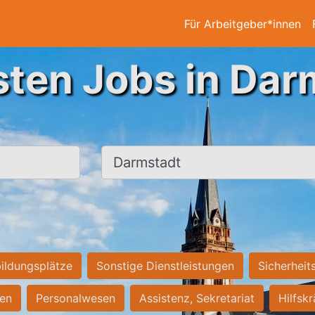
Für Arbeitgeber*innen
sten Jobs in Dar
Ort, Stadt
ildungsplätze
Sonstige Dienstleistungen
Sicherheit
ten
Personalwesen
Assistenz, Sekretariat
Hilfsk