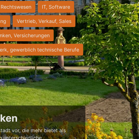
Rechtswesen
IT, Software
ung
Vertrieb, Verkauf, Sales
nken, Versicherungen
rk, gewerblich technische Berufe
cken
tadt vor, die mehr bietet als
in unterschiedliche