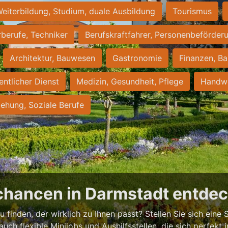
eiterbildung, Studium, duale Ausbildung
Tourismus
rberufe, Techniker
Berufskraftfahrer, Personenbeförder
Architektur, Bauwesen
Gastronomie
Finanzen, Ba
entlicher Dienst
Medizin, Gesundheit, Pflege
Handwe
iehung, Soziale Berufe
chancen in Darmstadt entde
 finden, der wirklich zu Ihnen passt? Stellen Sie sich eine S
 auch flexible Minijobs und Aushilfsstellen, die sich perfekt 