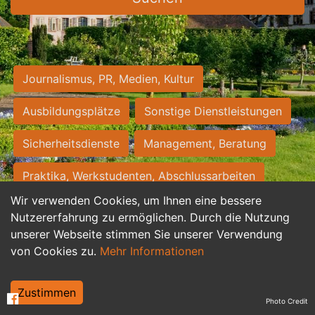
Journalismus, PR, Medien, Kultur
Ausbildungsplätze
Sonstige Dienstleistungen
Sicherheitsdienste
Management, Beratung
Praktika, Werkstudenten, Abschlussarbeiten
Wir verwenden Cookies, um Ihnen eine bessere
Personalwesen
Assistenz, Sekretariat
Nutzererfahrung zu ermöglichen. Durch die Nutzung
unserer Webseite stimmen Sie unserer Verwendung
Hilfskräfte, Aushilfs- und Nebenjobs
von Cookies zu.
Mehr Informationen
Einkauf, Logistik, Materialwirtschaft
Zustimmen
Photo Credit
Weiterbildung, Studium, duale Ausbildung