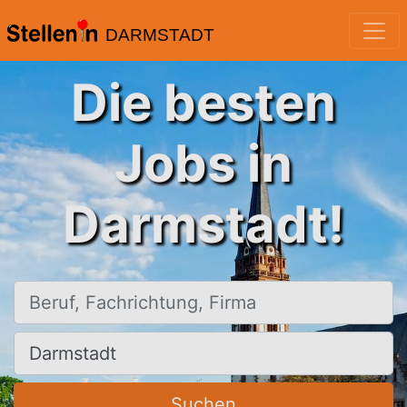
DARMSTADT
Die besten
Jobs in
Darmstadt!
Beruf, Fachrichtung, Firma
Ort, Stadt
Suchen