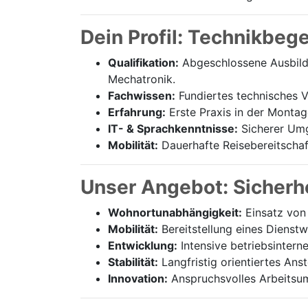
Dein Profil: Technikbeg
Qualifikation:
Abgeschlossene Ausbildu
Mechatronik.
Fachwissen:
Fundiertes technisches Ve
Erfahrung:
Erste Praxis in der Montag
IT- & Sprachkenntnisse:
Sicherer Umg
Mobilität:
Dauerhafte Reisebereitschaft
Unser Angebot: Sicherhe
Wohnortunabhängigkeit:
Einsatz von 
Mobilität:
Bereitstellung eines Dienst
Entwicklung:
Intensive betriebsintern
Stabilität:
Langfristig orientiertes Ans
Innovation:
Anspruchsvolles Arbeitsum