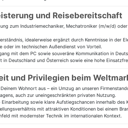
eisterung und Reisebereitschaft
ng zum Industriemechaniker, Mechatroniker (m/w/d) oder 
rständnis, idealerweise ergänzt durch Kenntnisse in der El
e oder im technischen Außendienst von Vorteil.
ang mit dem PC sowie souveräne Kommunikation in Deutsc
 in Deutschland und Österreich sowie eine hohe Einsatzfreu
it und Privilegien beim Weltmar
Deinem Wohnort aus – ein Umzug an unseren Firmenstandort
wagens, auch zur uneingeschränkten privaten Nutzung.
e Einarbeitung sowie klare Aufstiegschancen innerhalb des 
tellungsverhältnis mit attraktiven Konditionen bei einem Br
feld mit modernster Technik im internationalen Kontext.