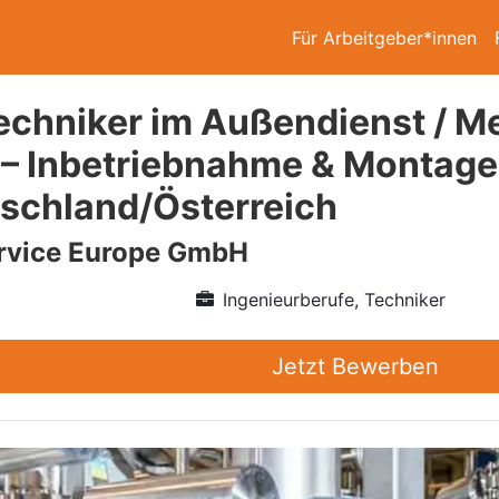
Für Arbeitgeber*innen
echniker im Außendienst / M
 – Inbetriebnahme & Montage
tschland/Österreich
vice Europe GmbH
Ingenieurberufe, Techniker
Jetzt Bewerben