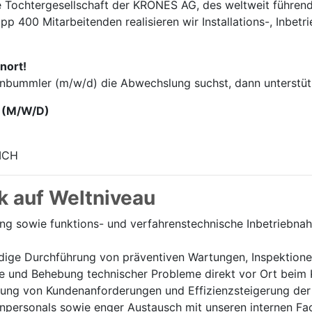
e Tochter­gesellschaft der KRONES AG, des weltweit führend
p 400 Mitarbei­tenden realisieren wir Installations-, Inbet
nort!
enbummler (m/w/d) die Abwechslung suchst, dann unterstütz
 (M/W/D)
ICH
k auf Weltniveau
ung sowie funktions- und verfahrenstechnische Inbetriebn
ige Durchführung von präventiven Wartungen, Inspektione
e und Behebung technischer Probleme direkt vor Ort beim 
ung von Kundenanforderungen und Effizienzsteigerung der 
personals sowie enger Austausch mit unseren internen Fa