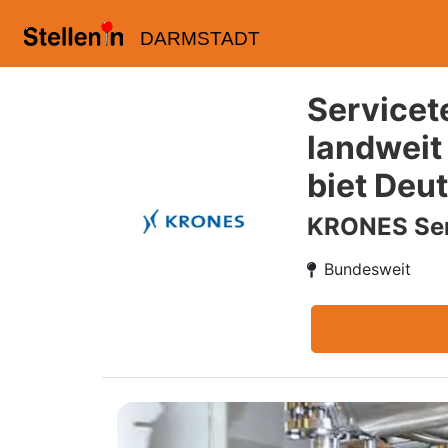
DARMSTADT
Servicet
landweit
biet Deu
KRONES Ser
Bundesweit