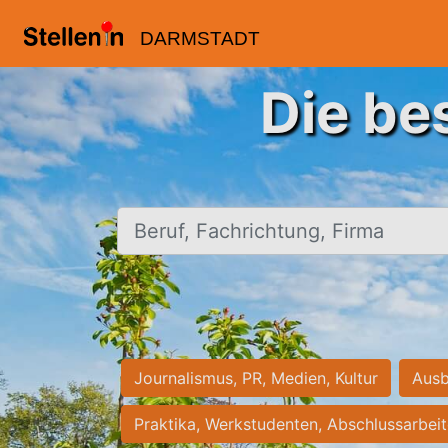
DARMSTADT
Die be
Beruf, Fachrichtung, Firma
Journalismus, PR, Medien, Kultur
Ausb
Praktika, Werkstudenten, Abschlussarbei