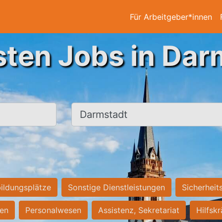
Für Arbeitgeber*innen
sten Jobs in Dar
Ort, Stadt
ildungsplätze
Sonstige Dienstleistungen
Sicherheit
ten
Personalwesen
Assistenz, Sekretariat
Hilfsk