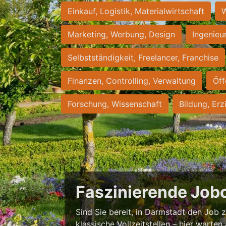
Einkauf, Logistik, Materialwirtschaft
W
Marketing, Werbung, Design
Ingenieu
Selbstständigkeit, Freelancer, Franchise
Finanzen, Controlling, Verwaltung
Öff
Forschung, Wissenschaft
Bildung, Erz
Faszinierende Job
Sind Sie bereit, in Darmstadt den Job zu
klassische Vollzeitstellen – hier warten