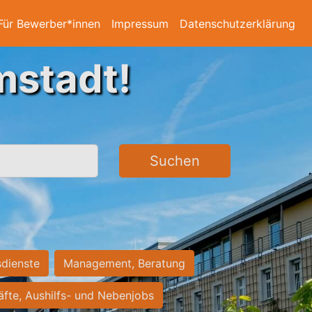
Für Bewerber*innen
Impressum
Datenschutzerklärung
mstadt!
Suchen
sdienste
Management, Beratung
räfte, Aushilfs- und Nebenjobs