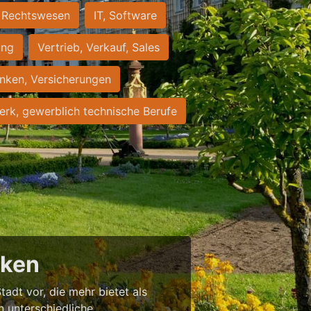
Rechtswesen
IT, Software
ung
Vertrieb, Verkauf, Sales
nken, Versicherungen
rk, gewerblich technische Berufe
cken
tadt vor, die mehr bietet als
in unterschiedliche