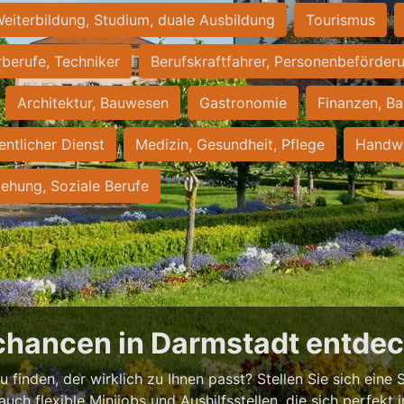
eiterbildung, Studium, duale Ausbildung
Tourismus
rberufe, Techniker
Berufskraftfahrer, Personenbeförder
Architektur, Bauwesen
Gastronomie
Finanzen, Ba
entlicher Dienst
Medizin, Gesundheit, Pflege
Handwe
iehung, Soziale Berufe
chancen in Darmstadt entde
 finden, der wirklich zu Ihnen passt? Stellen Sie sich eine S
 auch flexible Minijobs und Aushilfsstellen, die sich perfekt 