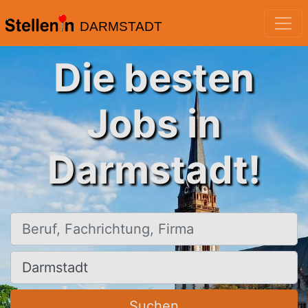
DARMSTADT
Die besten
Jobs in
Darmstadt!
Beruf, Fachrichtung, Firma
Ort, Stadt
Suchen