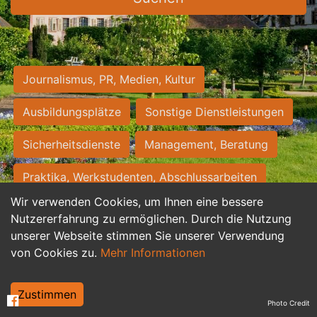
Journalismus, PR, Medien, Kultur
Ausbildungsplätze
Sonstige Dienstleistungen
Sicherheitsdienste
Management, Beratung
Praktika, Werkstudenten, Abschlussarbeiten
Wir verwenden Cookies, um Ihnen eine bessere
Personalwesen
Assistenz, Sekretariat
Nutzererfahrung zu ermöglichen. Durch die Nutzung
unserer Webseite stimmen Sie unserer Verwendung
Hilfskräfte, Aushilfs- und Nebenjobs
von Cookies zu.
Mehr Informationen
Einkauf, Logistik, Materialwirtschaft
Zustimmen
Photo Credit
Weiterbildung, Studium, duale Ausbildung