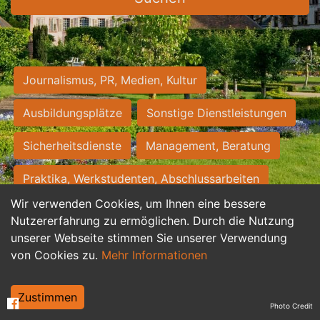
Journalismus, PR, Medien, Kultur
Ausbildungsplätze
Sonstige Dienstleistungen
Sicherheitsdienste
Management, Beratung
Praktika, Werkstudenten, Abschlussarbeiten
Wir verwenden Cookies, um Ihnen eine bessere
Personalwesen
Assistenz, Sekretariat
Nutzererfahrung zu ermöglichen. Durch die Nutzung
unserer Webseite stimmen Sie unserer Verwendung
Hilfskräfte, Aushilfs- und Nebenjobs
von Cookies zu.
Mehr Informationen
Einkauf, Logistik, Materialwirtschaft
Zustimmen
Photo Credit
Weiterbildung, Studium, duale Ausbildung