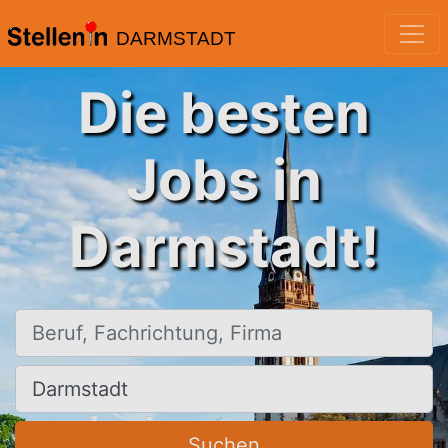
DARMSTADT
Die besten
Jobs in
Darmstadt!
Beruf, Fachrichtung, Firma
Ort, Stadt
Suchen