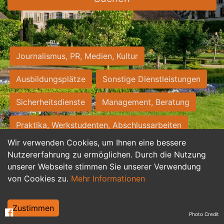
Journalismus, PR, Medien, Kultur
Ausbildungsplätze
Sonstige Dienstleistungen
Sicherheitsdienste
Management, Beratung
Praktika, Werkstudenten, Abschlussarbeiten
Wir verwenden Cookies, um Ihnen eine bessere
Personalwesen
Assistenz, Sekretariat
Nutzererfahrung zu ermöglichen. Durch die Nutzung
unserer Webseite stimmen Sie unserer Verwendung
Hilfskräfte, Aushilfs- und Nebenjobs
von Cookies zu.
Mehr Informationen
Einkauf, Logistik, Materialwirtschaft
Zustimmen
Photo Credit
Weiterbildung, Studium, duale Ausbildung