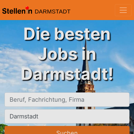
DARMSTADT
Die besten
Jobs in
Darmstadt!
Beruf, Fachrichtung, Firma
Ort, Stadt
Suchen