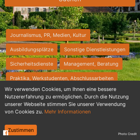
Journalismus, PR, Medien, Kultur
Ausbildungsplätze
Sonstige Dienstleistungen
Sicherheitsdienste
Management, Beratung
Praktika, Werkstudenten, Abschlussarbeiten
Wir verwenden Cookies, um Ihnen eine bessere
Personalwesen
Assistenz, Sekretariat
Nutzererfahrung zu ermöglichen. Durch die Nutzung
unserer Webseite stimmen Sie unserer Verwendung
Hilfskräfte, Aushilfs- und Nebenjobs
von Cookies zu.
Mehr Informationen
Einkauf, Logistik, Materialwirtschaft
Zustimmen
Photo Credit
Weiterbildung, Studium, duale Ausbildung