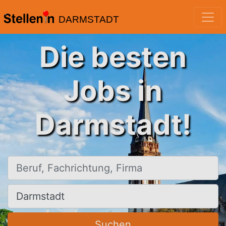
DARMSTADT
Die besten
Jobs in
Darmstadt!
Beruf, Fachrichtung, Firma
Ort, Stadt
Suchen