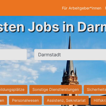
Für Arbeitgeber*innen
sten Jobs in Dar
Ort, Stadt
ildungsplätze
Sonstige Dienstleistungen
Sicherheit
ten
Personalwesen
Assistenz, Sekretariat
Hilfsk