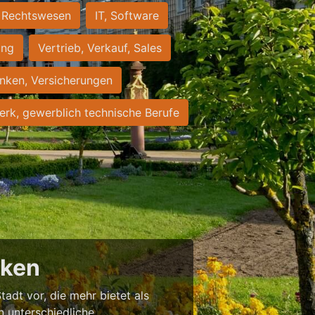
Rechtswesen
IT, Software
ung
Vertrieb, Verkauf, Sales
nken, Versicherungen
rk, gewerblich technische Berufe
cken
tadt vor, die mehr bietet als
in unterschiedliche