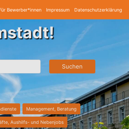
Für Bewerber*innen
Impressum
Datenschutzerklärung
mstadt!
Suchen
sdienste
Management, Beratung
räfte, Aushilfs- und Nebenjobs