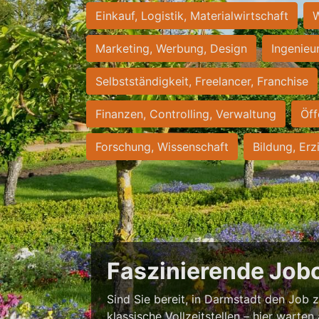
Einkauf, Logistik, Materialwirtschaft
W
Marketing, Werbung, Design
Ingenieu
Selbstständigkeit, Freelancer, Franchise
Finanzen, Controlling, Verwaltung
Öff
Forschung, Wissenschaft
Bildung, Erz
Faszinierende Job
Sind Sie bereit, in Darmstadt den Job zu
klassische Vollzeitstellen – hier warten