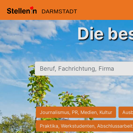
DARMSTADT
Die be
Beruf, Fachrichtung, Firma
Journalismus, PR, Medien, Kultur
Ausb
Praktika, Werkstudenten, Abschlussarbei