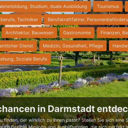
eiterbildung, Studium, duale Ausbildung
Tourismus
rberufe, Techniker
Berufskraftfahrer, Personenbeförder
Architektur, Bauwesen
Gastronomie
Finanzen, Ba
entlicher Dienst
Medizin, Gesundheit, Pflege
Handwe
iehung, Soziale Berufe
chancen in Darmstadt entde
 finden, der wirklich zu Ihnen passt? Stellen Sie sich eine S
 auch flexible Minijobs und Aushilfsstellen, die sich perfekt 