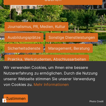
Journalismus, PR, Medien, Kultur
Ausbildungsplätze
Sonstige Dienstleistungen
Sicherheitsdienste
Management, Beratung
Praktika, Werkstudenten, Abschlussarbeiten
Wir verwenden Cookies, um Ihnen eine bessere
Personalwesen
Assistenz, Sekretariat
Nutzererfahrung zu ermöglichen. Durch die Nutzung
unserer Webseite stimmen Sie unserer Verwendung
Hilfskräfte, Aushilfs- und Nebenjobs
von Cookies zu.
Mehr Informationen
Einkauf, Logistik, Materialwirtschaft
Zustimmen
Photo Credit
Weiterbildung, Studium, duale Ausbildung