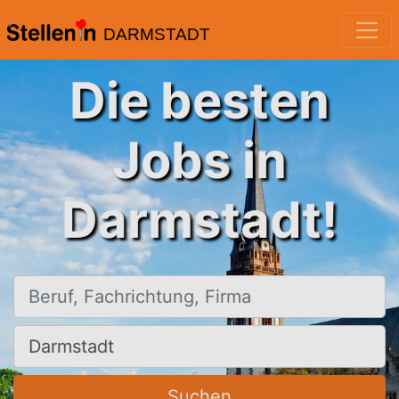
DARMSTADT
Die besten
Jobs in
Darmstadt!
Beruf, Fachrichtung, Firma
Ort, Stadt
Suchen