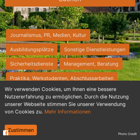
Journalismus, PR, Medien, Kultur
Ausbildungsplätze
Sonstige Dienstleistungen
Sicherheitsdienste
Management, Beratung
Praktika, Werkstudenten, Abschlussarbeiten
Wir verwenden Cookies, um Ihnen eine bessere
Personalwesen
Assistenz, Sekretariat
Nutzererfahrung zu ermöglichen. Durch die Nutzung
unserer Webseite stimmen Sie unserer Verwendung
Hilfskräfte, Aushilfs- und Nebenjobs
von Cookies zu.
Mehr Informationen
Einkauf, Logistik, Materialwirtschaft
Zustimmen
Photo Credit
Weiterbildung, Studium, duale Ausbildung