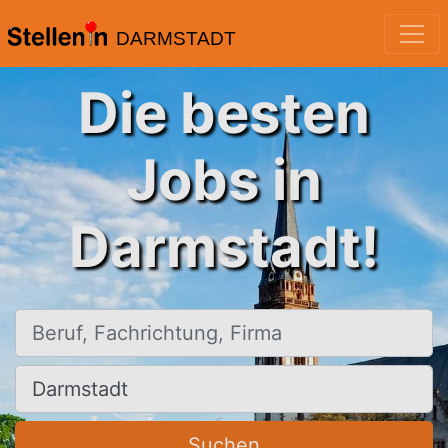
DARMSTADT
Die besten
Jobs in
Darmstadt!
Beruf, Fachrichtung, Firma
Ort, Stadt
Suchen