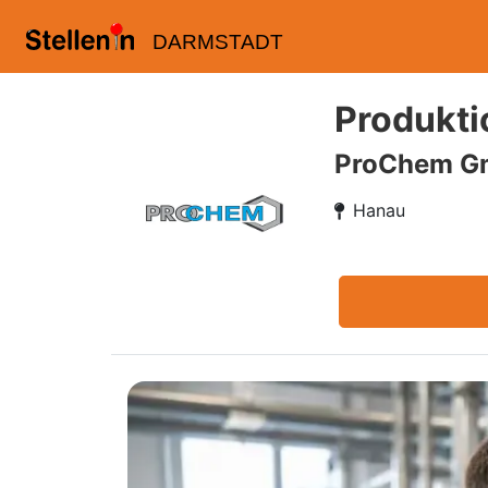
DARMSTADT
Produkti
ProChem G
Hanau