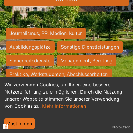
Journalismus, PR, Medien, Kultur
Ausbildungsplätze
Sonstige Dienstleistungen
Sicherheitsdienste
Management, Beratung
Praktika, Werkstudenten, Abschlussarbeiten
Wir verwenden Cookies, um Ihnen eine bessere
Personalwesen
Assistenz, Sekretariat
Nutzererfahrung zu ermöglichen. Durch die Nutzung
unserer Webseite stimmen Sie unserer Verwendung
Hilfskräfte, Aushilfs- und Nebenjobs
von Cookies zu.
Mehr Informationen
Einkauf, Logistik, Materialwirtschaft
Zustimmen
Photo Credit
Weiterbildung, Studium, duale Ausbildung