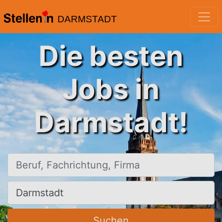
DARMSTADT
Die besten
Jobs in
Darmstadt!
Beruf, Fachrichtung, Firma
Ort, Stadt
Suchen