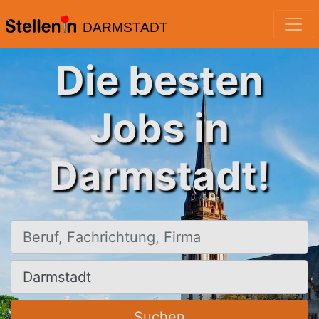
DARMSTADT
Die besten
Jobs in
Darmstadt!
Beruf, Fachrichtung, Firma
Ort, Stadt
Suchen