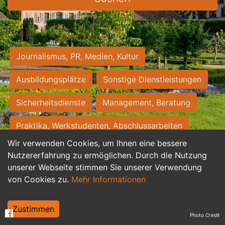
Journalismus, PR, Medien, Kultur
Ausbildungsplätze
Sonstige Dienstleistungen
Sicherheitsdienste
Management, Beratung
Praktika, Werkstudenten, Abschlussarbeiten
Wir verwenden Cookies, um Ihnen eine bessere
Personalwesen
Assistenz, Sekretariat
Nutzererfahrung zu ermöglichen. Durch die Nutzung
unserer Webseite stimmen Sie unserer Verwendung
Hilfskräfte, Aushilfs- und Nebenjobs
von Cookies zu.
Mehr Informationen
Einkauf, Logistik, Materialwirtschaft
Zustimmen
Photo Credit
Weiterbildung, Studium, duale Ausbildung