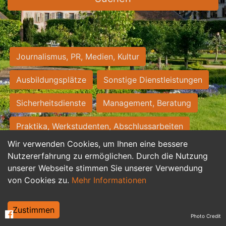
Journalismus, PR, Medien, Kultur
Ausbildungsplätze
Sonstige Dienstleistungen
Sicherheitsdienste
Management, Beratung
Praktika, Werkstudenten, Abschlussarbeiten
Wir verwenden Cookies, um Ihnen eine bessere
Personalwesen
Assistenz, Sekretariat
Nutzererfahrung zu ermöglichen. Durch die Nutzung
unserer Webseite stimmen Sie unserer Verwendung
Hilfskräfte, Aushilfs- und Nebenjobs
von Cookies zu.
Mehr Informationen
Einkauf, Logistik, Materialwirtschaft
Zustimmen
Photo Credit
Weiterbildung, Studium, duale Ausbildung