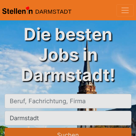
DARMSTADT
Die besten
Jobs in
Darmstadt!
Beruf, Fachrichtung, Firma
Ort, Stadt
Suchen