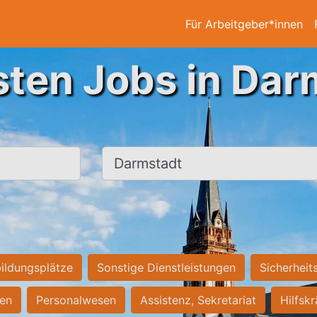
Für Arbeitgeber*innen
sten Jobs in Dar
Ort, Stadt
ildungsplätze
Sonstige Dienstleistungen
Sicherheit
ten
Personalwesen
Assistenz, Sekretariat
Hilfsk