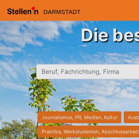
DARMSTADT
Die be
Beruf, Fachrichtung, Firma
Journalismus, PR, Medien, Kultur
Ausb
Praktika, Werkstudenten, Abschlussarbei