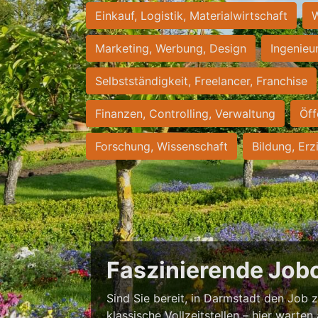
Einkauf, Logistik, Materialwirtschaft
W
Marketing, Werbung, Design
Ingenieu
Selbstständigkeit, Freelancer, Franchise
Finanzen, Controlling, Verwaltung
Öff
Forschung, Wissenschaft
Bildung, Erz
Faszinierende Job
Sind Sie bereit, in Darmstadt den Job zu
klassische Vollzeitstellen – hier warten