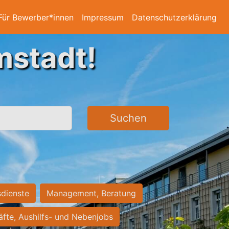
Für Bewerber*innen
Impressum
Datenschutzerklärung
mstadt!
Suchen
sdienste
Management, Beratung
räfte, Aushilfs- und Nebenjobs