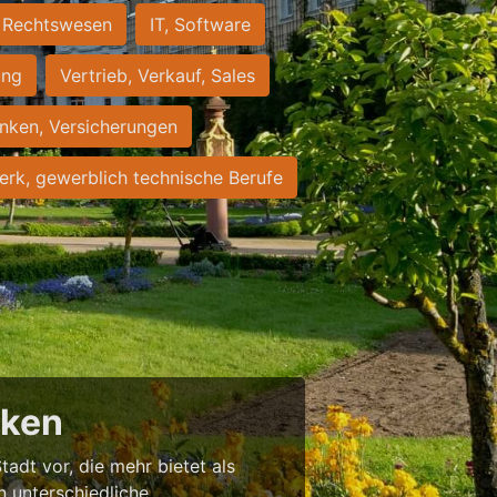
Rechtswesen
IT, Software
ung
Vertrieb, Verkauf, Sales
nken, Versicherungen
rk, gewerblich technische Berufe
cken
tadt vor, die mehr bietet als
in unterschiedliche