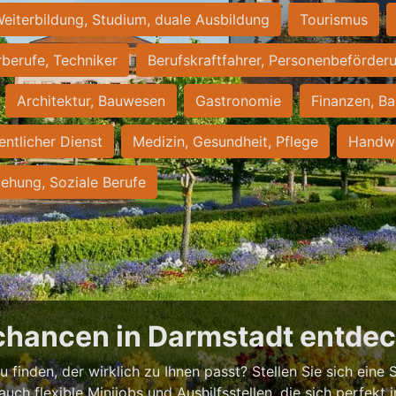
eiterbildung, Studium, duale Ausbildung
Tourismus
rberufe, Techniker
Berufskraftfahrer, Personenbeförder
Architektur, Bauwesen
Gastronomie
Finanzen, Ba
entlicher Dienst
Medizin, Gesundheit, Pflege
Handwe
iehung, Soziale Berufe
chancen in Darmstadt entde
 finden, der wirklich zu Ihnen passt? Stellen Sie sich eine S
 auch flexible Minijobs und Aushilfsstellen, die sich perfekt 