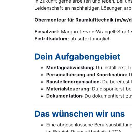
in Zukunft gerne arbeiten und leben. Bei u
Leidenschaft an nachhaltigen Lösungen arbe
Obermonteur für Raumlufttechnik (m/w/d
Einsatzort:
Margarete-von-Wrangell-Straße
Eintrittsdatum:
ab sofort möglich
Dein Aufgabengebiet
Montageabwicklung
: Du installierst
Personalführung und Koordination:
Du
Baustellenorganisation
: Du bereitest
Materialsteuerung:
Du disponierst be
Dokumentation
: Du dokumentierst zuv
Das wünschen wir uns
Eine abgeschlossene Berufsausbildung
im Bereich Raumlufttechnik / TGA