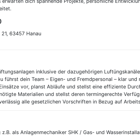
ns erwarten dich spannende Projekte, persönliche Entwickl
itet.
)
 21, 63457 Hanau
 Lüftungsanlagen inklusive der dazugehörigen Luftüngskanäle
 führst dein Team – Eigen- und Fremdpersonal – klar und r
 Einsätze vor, planst Abläufe und stellst eine effiziente Dur
nötigte Materialien und stellst deren termingerechte Verfügb
erlässig alle gesetzlichen Vorschriften in Bezug auf Arbeit
 z.B. als Anlagenmechaniker SHK / Gas- und Wasserinstalla