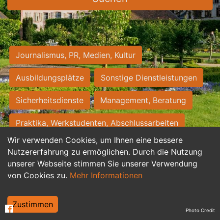
Journalismus, PR, Medien, Kultur
Ausbildungsplätze
Sonstige Dienstleistungen
Sicherheitsdienste
Management, Beratung
Praktika, Werkstudenten, Abschlussarbeiten
Wir verwenden Cookies, um Ihnen eine bessere
Personalwesen
Assistenz, Sekretariat
Nutzererfahrung zu ermöglichen. Durch die Nutzung
unserer Webseite stimmen Sie unserer Verwendung
Hilfskräfte, Aushilfs- und Nebenjobs
von Cookies zu.
Mehr Informationen
Einkauf, Logistik, Materialwirtschaft
Zustimmen
Photo Credit
Weiterbildung, Studium, duale Ausbildung