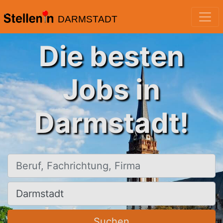
DARMSTADT
Die besten
Jobs in
Darmstadt!
Beruf, Fachrichtung, Firma
Ort, Stadt
Suchen