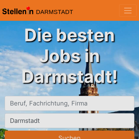
DARMSTADT
Die besten
Jobs in
Darmstadt!
Beruf, Fachrichtung, Firma
Ort, Stadt
Suchen