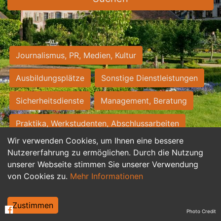
Journalismus, PR, Medien, Kultur
Ausbildungsplätze
Sonstige Dienstleistungen
Sicherheitsdienste
Management, Beratung
Praktika, Werkstudenten, Abschlussarbeiten
Wir verwenden Cookies, um Ihnen eine bessere
Personalwesen
Assistenz, Sekretariat
Nutzererfahrung zu ermöglichen. Durch die Nutzung
unserer Webseite stimmen Sie unserer Verwendung
Hilfskräfte, Aushilfs- und Nebenjobs
von Cookies zu.
Mehr Informationen
Einkauf, Logistik, Materialwirtschaft
Zustimmen
Photo Credit
Weiterbildung, Studium, duale Ausbildung