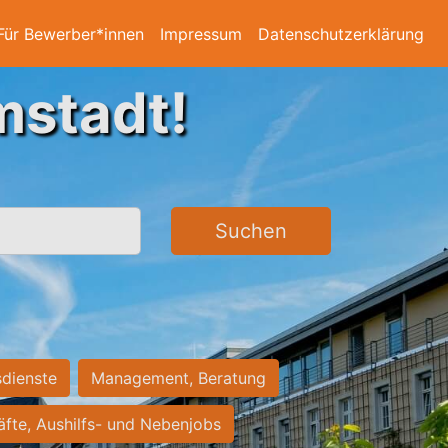
Für Bewerber*innen
Impressum
Datenschutzerklärung
mstadt!
Suchen
sdienste
Management, Beratung
räfte, Aushilfs- und Nebenjobs