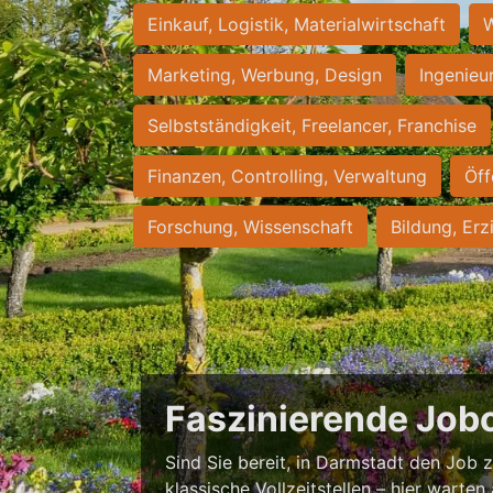
Einkauf, Logistik, Materialwirtschaft
W
Marketing, Werbung, Design
Ingenieu
Selbstständigkeit, Freelancer, Franchise
Finanzen, Controlling, Verwaltung
Öff
Forschung, Wissenschaft
Bildung, Erz
Faszinierende Job
Sind Sie bereit, in Darmstadt den Job zu
klassische Vollzeitstellen – hier warten