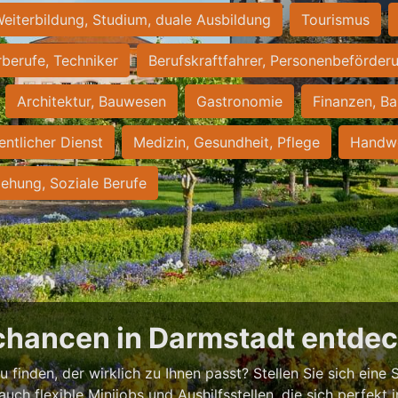
eiterbildung, Studium, duale Ausbildung
Tourismus
rberufe, Techniker
Berufskraftfahrer, Personenbeförder
Architektur, Bauwesen
Gastronomie
Finanzen, Ba
entlicher Dienst
Medizin, Gesundheit, Pflege
Handwe
iehung, Soziale Berufe
chancen in Darmstadt entde
 finden, der wirklich zu Ihnen passt? Stellen Sie sich eine S
 auch flexible Minijobs und Aushilfsstellen, die sich perfekt 