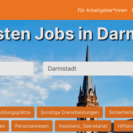
Für Arbeitgeber*innen
sten Jobs in Dar
Ort, Stadt
ildungsplätze
Sonstige Dienstleistungen
Sicherheit
ten
Personalwesen
Assistenz, Sekretariat
Hilfsk