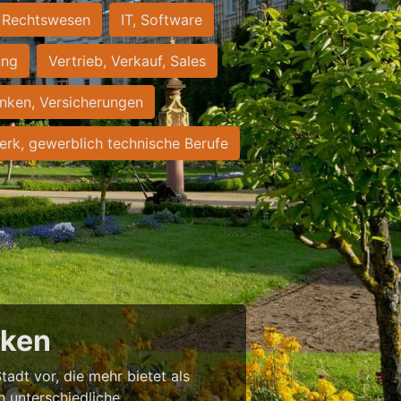
Rechtswesen
IT, Software
ung
Vertrieb, Verkauf, Sales
nken, Versicherungen
rk, gewerblich technische Berufe
cken
tadt vor, die mehr bietet als
in unterschiedliche