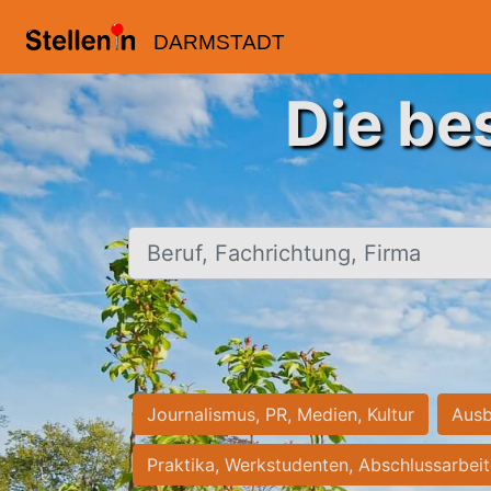
DARMSTADT
Die be
Beruf, Fachrichtung, Firma
Journalismus, PR, Medien, Kultur
Ausb
Praktika, Werkstudenten, Abschlussarbei