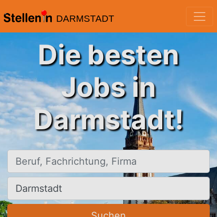
DARMSTADT
Die besten
Jobs in
Darmstadt!
Beruf, Fachrichtung, Firma
Ort, Stadt
Suchen