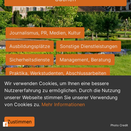
Journalismus, PR, Medien, Kultur
Ausbildungsplätze
Sonstige Dienstleistungen
Sicherheitsdienste
Management, Beratung
Praktika, Werkstudenten, Abschlussarbeiten
Wir verwenden Cookies, um Ihnen eine bessere
Personalwesen
Assistenz, Sekretariat
Nutzererfahrung zu ermöglichen. Durch die Nutzung
unserer Webseite stimmen Sie unserer Verwendung
Hilfskräfte, Aushilfs- und Nebenjobs
von Cookies zu.
Mehr Informationen
Einkauf, Logistik, Materialwirtschaft
Zustimmen
Photo Credit
Weiterbildung, Studium, duale Ausbildung