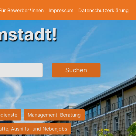
Für Bewerber*innen
Impressum
Datenschutzerklärung
mstadt!
Suchen
sdienste
Management, Beratung
räfte, Aushilfs- und Nebenjobs