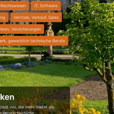
Rechtswesen
IT, Software
ung
Vertrieb, Verkauf, Sales
nken, Versicherungen
rk, gewerblich technische Berufe
cken
tadt vor, die mehr bietet als
in unterschiedliche