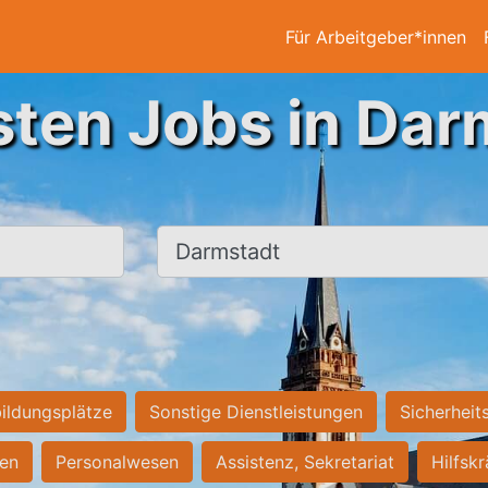
Für Arbeitgeber*innen
sten Jobs in Dar
Ort, Stadt
ildungsplätze
Sonstige Dienstleistungen
Sicherheit
ten
Personalwesen
Assistenz, Sekretariat
Hilfsk