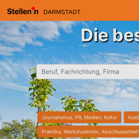
DARMSTADT
Die be
Beruf, Fachrichtung, Firma
Journalismus, PR, Medien, Kultur
Ausb
Praktika, Werkstudenten, Abschlussarbei