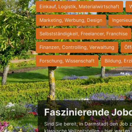
Einkauf, Logistik, Materialwirtschaft
W
Marketing, Werbung, Design
Ingenieu
Selbstständigkeit, Freelancer, Franchise
Finanzen, Controlling, Verwaltung
Öff
Forschung, Wissenschaft
Bildung, Erz
Faszinierende Job
Sind Sie bereit, in Darmstadt den Job zu
klassische Vollzeitstellen – hier warten