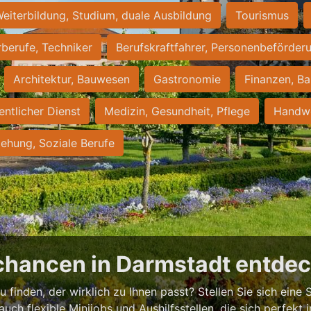
eiterbildung, Studium, duale Ausbildung
Tourismus
rberufe, Techniker
Berufskraftfahrer, Personenbeförder
Architektur, Bauwesen
Gastronomie
Finanzen, Ba
entlicher Dienst
Medizin, Gesundheit, Pflege
Handwe
iehung, Soziale Berufe
chancen in Darmstadt entde
 finden, der wirklich zu Ihnen passt? Stellen Sie sich eine S
 auch flexible Minijobs und Aushilfsstellen, die sich perfekt 