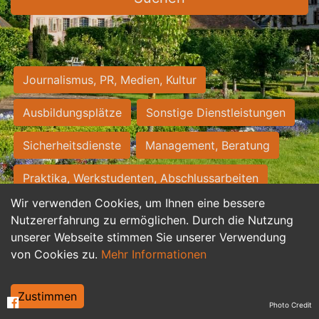
Journalismus, PR, Medien, Kultur
Ausbildungsplätze
Sonstige Dienstleistungen
Sicherheitsdienste
Management, Beratung
Praktika, Werkstudenten, Abschlussarbeiten
Wir verwenden Cookies, um Ihnen eine bessere
Personalwesen
Assistenz, Sekretariat
Nutzererfahrung zu ermöglichen. Durch die Nutzung
unserer Webseite stimmen Sie unserer Verwendung
Hilfskräfte, Aushilfs- und Nebenjobs
von Cookies zu.
Mehr Informationen
Einkauf, Logistik, Materialwirtschaft
Zustimmen
Photo Credit
Weiterbildung, Studium, duale Ausbildung