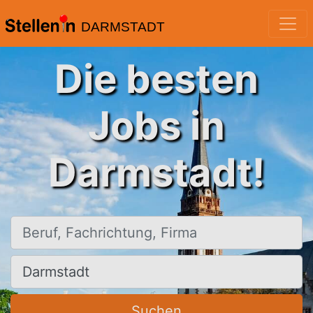
DARMSTADT
Die besten
Jobs in
Darmstadt!
Beruf, Fachrichtung, Firma
Ort, Stadt
Suchen