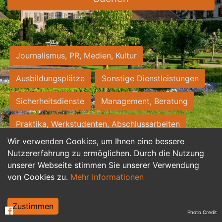
Journalismus, PR, Medien, Kultur
Ausbildungsplätze
Sonstige Dienstleistungen
Sicherheitsdienste
Management, Beratung
Praktika, Werkstudenten, Abschlussarbeiten
Wir verwenden Cookies, um Ihnen eine bessere
Personalwesen
Assistenz, Sekretariat
Nutzererfahrung zu ermöglichen. Durch die Nutzung
unserer Webseite stimmen Sie unserer Verwendung
Hilfskräfte, Aushilfs- und Nebenjobs
von Cookies zu.
Mehr Informationen
Einkauf, Logistik, Materialwirtschaft
Zustimmen
Photo Credit
Weiterbildung, Studium, duale Ausbildung