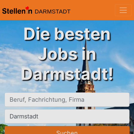
DARMSTADT
Die besten
Jobs in
Darmstadt!
Beruf, Fachrichtung, Firma
Ort, Stadt
Suchen