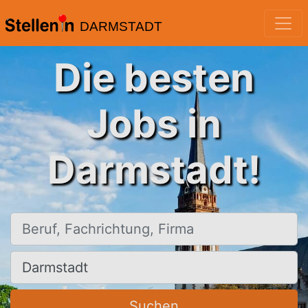
DARMSTADT
Die besten
Jobs in
Darmstadt!
Beruf, Fachrichtung, Firma
Ort, Stadt
Suchen