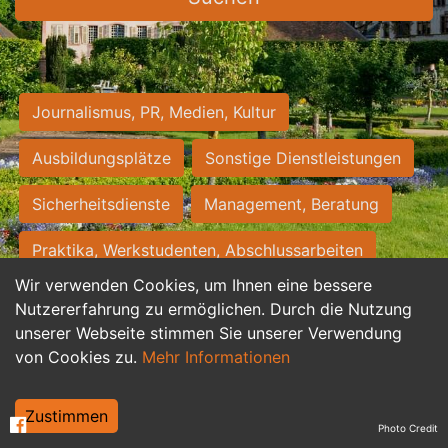
Journalismus, PR, Medien, Kultur
Ausbildungsplätze
Sonstige Dienstleistungen
Sicherheitsdienste
Management, Beratung
Praktika, Werkstudenten, Abschlussarbeiten
Wir verwenden Cookies, um Ihnen eine bessere
Personalwesen
Assistenz, Sekretariat
Nutzererfahrung zu ermöglichen. Durch die Nutzung
unserer Webseite stimmen Sie unserer Verwendung
Hilfskräfte, Aushilfs- und Nebenjobs
von Cookies zu.
Mehr Informationen
Einkauf, Logistik, Materialwirtschaft
Zustimmen
Photo Credit
Weiterbildung, Studium, duale Ausbildung