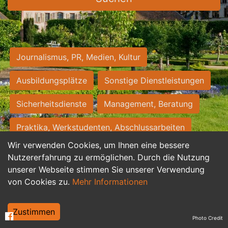
Journalismus, PR, Medien, Kultur
Ausbildungsplätze
Sonstige Dienstleistungen
Sicherheitsdienste
Management, Beratung
Praktika, Werkstudenten, Abschlussarbeiten
Wir verwenden Cookies, um Ihnen eine bessere
Personalwesen
Assistenz, Sekretariat
Nutzererfahrung zu ermöglichen. Durch die Nutzung
unserer Webseite stimmen Sie unserer Verwendung
Hilfskräfte, Aushilfs- und Nebenjobs
von Cookies zu.
Mehr Informationen
Einkauf, Logistik, Materialwirtschaft
Zustimmen
Photo Credit
Weiterbildung, Studium, duale Ausbildung