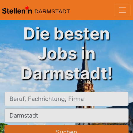
DARMSTADT
Die besten
Jobs in
Darmstadt!
Beruf, Fachrichtung, Firma
Ort, Stadt
Suchen