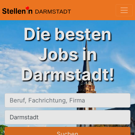
DARMSTADT
Die besten
Jobs in
Darmstadt!
Beruf, Fachrichtung, Firma
Ort, Stadt
Suchen