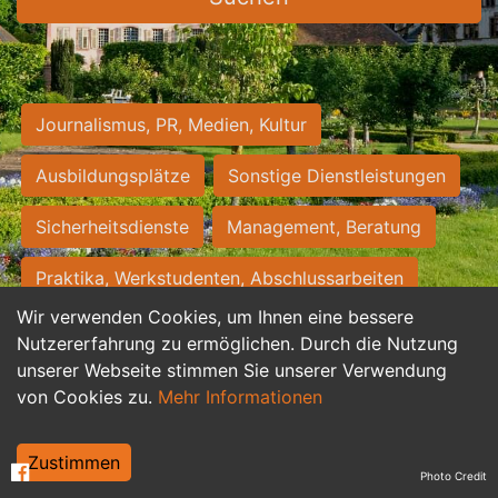
Journalismus, PR, Medien, Kultur
Ausbildungsplätze
Sonstige Dienstleistungen
Sicherheitsdienste
Management, Beratung
Praktika, Werkstudenten, Abschlussarbeiten
Wir verwenden Cookies, um Ihnen eine bessere
Personalwesen
Assistenz, Sekretariat
Nutzererfahrung zu ermöglichen. Durch die Nutzung
unserer Webseite stimmen Sie unserer Verwendung
Hilfskräfte, Aushilfs- und Nebenjobs
von Cookies zu.
Mehr Informationen
Einkauf, Logistik, Materialwirtschaft
Zustimmen
Photo Credit
Weiterbildung, Studium, duale Ausbildung