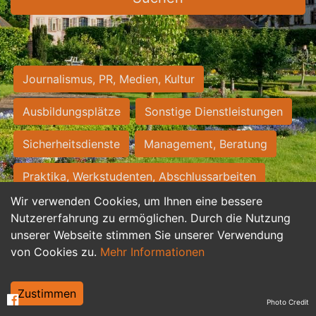
Journalismus, PR, Medien, Kultur
Ausbildungsplätze
Sonstige Dienstleistungen
Sicherheitsdienste
Management, Beratung
Praktika, Werkstudenten, Abschlussarbeiten
Wir verwenden Cookies, um Ihnen eine bessere
Personalwesen
Assistenz, Sekretariat
Nutzererfahrung zu ermöglichen. Durch die Nutzung
unserer Webseite stimmen Sie unserer Verwendung
Hilfskräfte, Aushilfs- und Nebenjobs
von Cookies zu.
Mehr Informationen
Einkauf, Logistik, Materialwirtschaft
Zustimmen
Photo Credit
Weiterbildung, Studium, duale Ausbildung