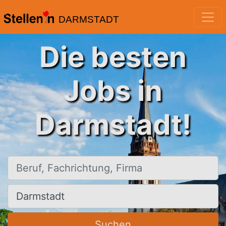
DARMSTADT
Die besten
Jobs in
Darmstadt!
Beruf, Fachrichtung, Firma
Ort, Stadt
Suchen