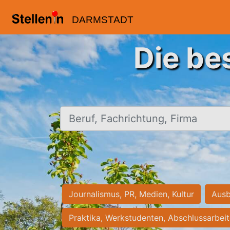
DARMSTADT
Die be
Beruf, Fachrichtung, Firma
Journalismus, PR, Medien, Kultur
Ausb
Praktika, Werkstudenten, Abschlussarbei