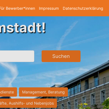
Für Bewerber*innen
Impressum
Datenschutzerklärung
mstadt!
Suchen
sdienste
Management, Beratung
räfte, Aushilfs- und Nebenjobs