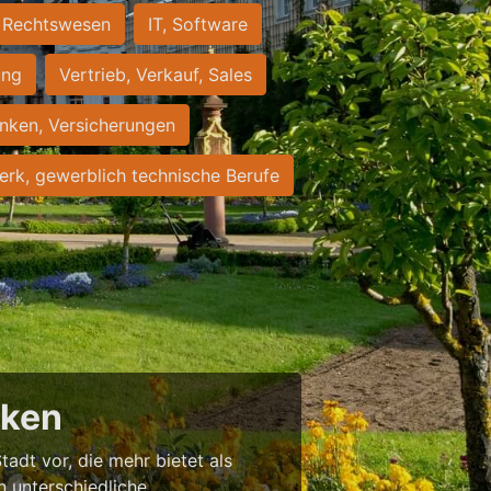
Rechtswesen
IT, Software
ung
Vertrieb, Verkauf, Sales
nken, Versicherungen
rk, gewerblich technische Berufe
cken
tadt vor, die mehr bietet als
in unterschiedliche