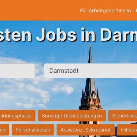
Für Arbeitgeber*innen
sten Jobs in Dar
Ort, Stadt
ildungsplätze
Sonstige Dienstleistungen
Sicherheit
ten
Personalwesen
Assistenz, Sekretariat
Hilfsk