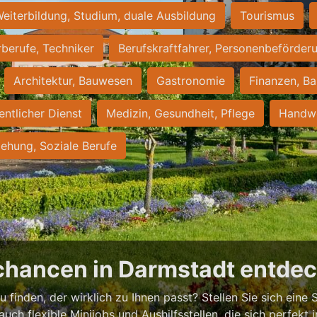
eiterbildung, Studium, duale Ausbildung
Tourismus
rberufe, Techniker
Berufskraftfahrer, Personenbeförder
Architektur, Bauwesen
Gastronomie
Finanzen, Ba
entlicher Dienst
Medizin, Gesundheit, Pflege
Handwe
iehung, Soziale Berufe
chancen in Darmstadt entde
 finden, der wirklich zu Ihnen passt? Stellen Sie sich eine S
 auch flexible Minijobs und Aushilfsstellen, die sich perfekt 