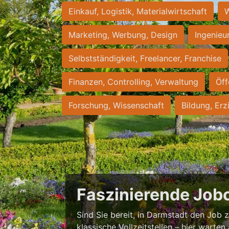
Einkauf, Logistik, Materialwirtschaft
W
Marketing, Werbung, Design
Ingenieu
Selbstständigkeit, Freelancer, Franchise
Finanzen, Controlling, Verwaltung
Öff
Forschung, Wissenschaft
Bildung, Erz
Faszinierende Job
Sind Sie bereit, in Darmstadt den Job zu
klassische Vollzeitstellen – hier warten