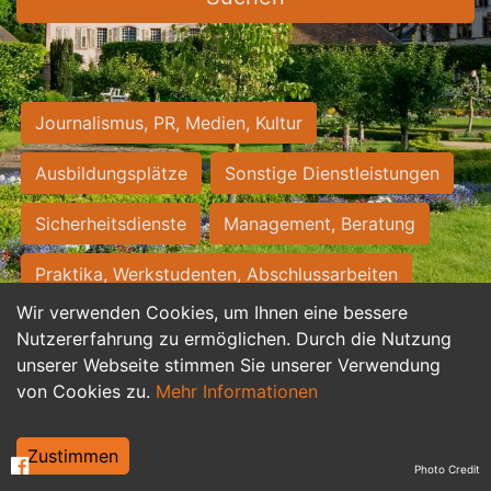
Journalismus, PR, Medien, Kultur
Ausbildungsplätze
Sonstige Dienstleistungen
Sicherheitsdienste
Management, Beratung
Praktika, Werkstudenten, Abschlussarbeiten
Wir verwenden Cookies, um Ihnen eine bessere
Personalwesen
Assistenz, Sekretariat
Nutzererfahrung zu ermöglichen. Durch die Nutzung
unserer Webseite stimmen Sie unserer Verwendung
Hilfskräfte, Aushilfs- und Nebenjobs
von Cookies zu.
Mehr Informationen
Einkauf, Logistik, Materialwirtschaft
Zustimmen
Photo Credit
Weiterbildung, Studium, duale Ausbildung