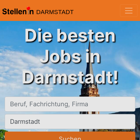
DARMSTADT
Die besten
Jobs in
Darmstadt!
Beruf, Fachrichtung, Firma
Ort, Stadt
Suchen