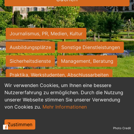
Journalismus, PR, Medien, Kultur
Ausbildungsplätze
Sonstige Dienstleistungen
Sicherheitsdienste
Management, Beratung
Praktika, Werkstudenten, Abschlussarbeiten
Wir verwenden Cookies, um Ihnen eine bessere
Personalwesen
Assistenz, Sekretariat
Nutzererfahrung zu ermöglichen. Durch die Nutzung
unserer Webseite stimmen Sie unserer Verwendung
Hilfskräfte, Aushilfs- und Nebenjobs
von Cookies zu.
Mehr Informationen
Einkauf, Logistik, Materialwirtschaft
Zustimmen
Photo Credit
Weiterbildung, Studium, duale Ausbildung