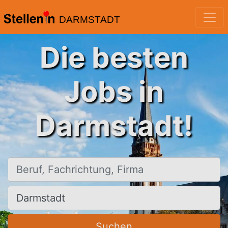
DARMSTADT
Die besten
Jobs in
Darmstadt!
Beruf, Fachrichtung, Firma
Ort, Stadt
Suchen