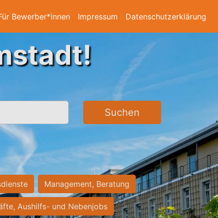
Für Bewerber*innen
Impressum
Datenschutzerklärung
mstadt!
Suchen
sdienste
Management, Beratung
räfte, Aushilfs- und Nebenjobs