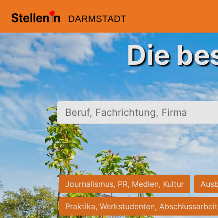
DARMSTADT
Die be
Beruf, Fachrichtung, Firma
Journalismus, PR, Medien, Kultur
Ausb
Praktika, Werkstudenten, Abschlussarbei