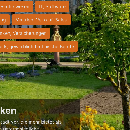
Rechtswesen
IT, Software
ung
Vertrieb, Verkauf, Sales
nken, Versicherungen
rk, gewerblich technische Berufe
cken
tadt vor, die mehr bietet als
in unterschiedliche