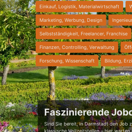
Einkauf, Logistik, Materialwirtschaft
W
Marketing, Werbung, Design
Ingenieu
Selbstständigkeit, Freelancer, Franchise
Finanzen, Controlling, Verwaltung
Öff
Forschung, Wissenschaft
Bildung, Erz
Faszinierende Job
Sind Sie bereit, in Darmstadt den Job zu
klassische Vollzeitstellen – hier warten