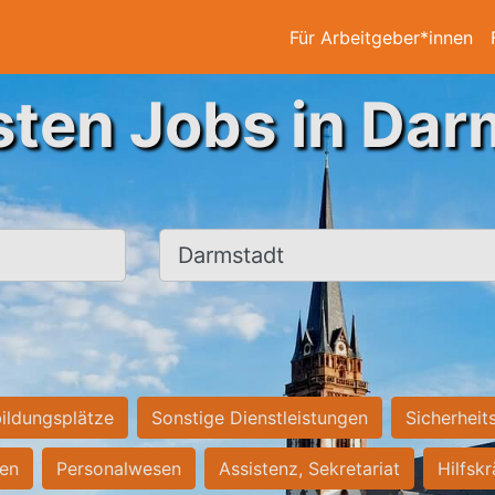
Für Arbeitgeber*innen
sten Jobs in Dar
Ort, Stadt
ildungsplätze
Sonstige Dienstleistungen
Sicherheit
ten
Personalwesen
Assistenz, Sekretariat
Hilfsk