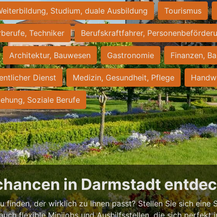
eiterbildung, Studium, duale Ausbildung
Tourismus
rberufe, Techniker
Berufskraftfahrer, Personenbeförder
Architektur, Bauwesen
Gastronomie
Finanzen, Ba
entlicher Dienst
Medizin, Gesundheit, Pflege
Handwe
iehung, Soziale Berufe
chancen in Darmstadt entde
 finden, der wirklich zu Ihnen passt? Stellen Sie sich eine S
 auch flexible Minijobs und Aushilfsstellen, die sich perfekt 