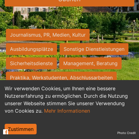
Journalismus, PR, Medien, Kultur
Ausbildungsplätze
Sonstige Dienstleistungen
Sicherheitsdienste
Management, Beratung
Praktika, Werkstudenten, Abschlussarbeiten
Wir verwenden Cookies, um Ihnen eine bessere
Personalwesen
Assistenz, Sekretariat
Nutzererfahrung zu ermöglichen. Durch die Nutzung
unserer Webseite stimmen Sie unserer Verwendung
Hilfskräfte, Aushilfs- und Nebenjobs
von Cookies zu.
Mehr Informationen
Einkauf, Logistik, Materialwirtschaft
Zustimmen
Photo Credit
Weiterbildung, Studium, duale Ausbildung