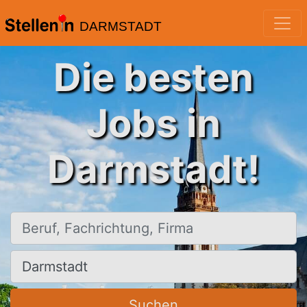
DARMSTADT
Die besten
Jobs in
Darmstadt!
Beruf, Fachrichtung, Firma
Ort, Stadt
Suchen