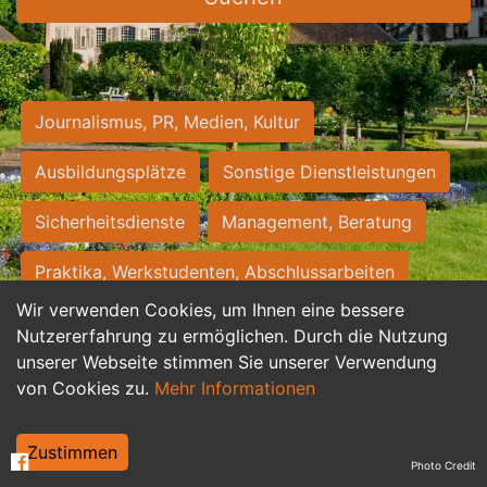
Journalismus, PR, Medien, Kultur
Ausbildungsplätze
Sonstige Dienstleistungen
Sicherheitsdienste
Management, Beratung
Praktika, Werkstudenten, Abschlussarbeiten
Wir verwenden Cookies, um Ihnen eine bessere
Personalwesen
Assistenz, Sekretariat
Nutzererfahrung zu ermöglichen. Durch die Nutzung
unserer Webseite stimmen Sie unserer Verwendung
Hilfskräfte, Aushilfs- und Nebenjobs
von Cookies zu.
Mehr Informationen
Einkauf, Logistik, Materialwirtschaft
Zustimmen
Photo Credit
Weiterbildung, Studium, duale Ausbildung