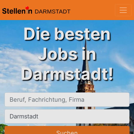
DARMSTADT
Die besten
Jobs in
Darmstadt!
Beruf, Fachrichtung, Firma
Ort, Stadt
Suchen