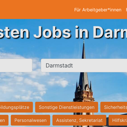
Für Arbeitgeber*innen
sten Jobs in Dar
Ort, Stadt
ildungsplätze
Sonstige Dienstleistungen
Sicherheit
ten
Personalwesen
Assistenz, Sekretariat
Hilfsk