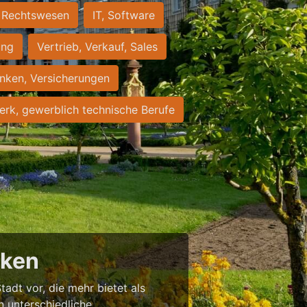
Rechtswesen
IT, Software
ung
Vertrieb, Verkauf, Sales
nken, Versicherungen
rk, gewerblich technische Berufe
cken
tadt vor, die mehr bietet als
in unterschiedliche