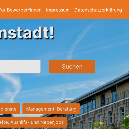
Für Bewerber*innen
Impressum
Datenschutzerklärung
mstadt!
Suchen
sdienste
Management, Beratung
räfte, Aushilfs- und Nebenjobs