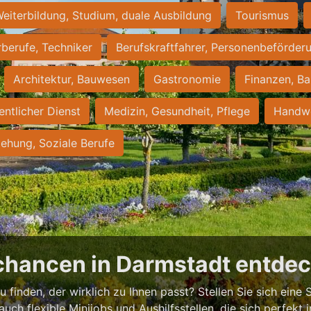
eiterbildung, Studium, duale Ausbildung
Tourismus
rberufe, Techniker
Berufskraftfahrer, Personenbeförder
Architektur, Bauwesen
Gastronomie
Finanzen, Ba
entlicher Dienst
Medizin, Gesundheit, Pflege
Handwe
iehung, Soziale Berufe
chancen in Darmstadt entde
 finden, der wirklich zu Ihnen passt? Stellen Sie sich eine S
 auch flexible Minijobs und Aushilfsstellen, die sich perfekt 