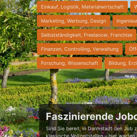
Einkauf, Logistik, Materialwirtschaft
W
Marketing, Werbung, Design
Ingenieu
Selbstständigkeit, Freelancer, Franchise
Finanzen, Controlling, Verwaltung
Öff
Forschung, Wissenschaft
Bildung, Erz
Faszinierende Job
Sind Sie bereit, in Darmstadt den Job zu
klassische Vollzeitstellen – hier warten