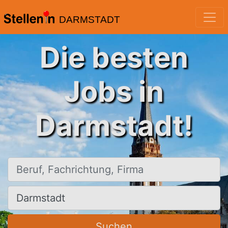
DARMSTADT
Die besten
Jobs in
Darmstadt!
Beruf, Fachrichtung, Firma
Ort, Stadt
Suchen