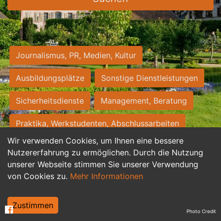
Journalismus, PR, Medien, Kultur
Ausbildungsplätze
Sonstige Dienstleistungen
Sicherheitsdienste
Management, Beratung
Praktika, Werkstudenten, Abschlussarbeiten
Wir verwenden Cookies, um Ihnen eine bessere
Personalwesen
Assistenz, Sekretariat
Nutzererfahrung zu ermöglichen. Durch die Nutzung
unserer Webseite stimmen Sie unserer Verwendung
Hilfskräfte, Aushilfs- und Nebenjobs
von Cookies zu.
Mehr Informationen
Einkauf, Logistik, Materialwirtschaft
Zustimmen
Photo Credit
Weiterbildung, Studium, duale Ausbildung