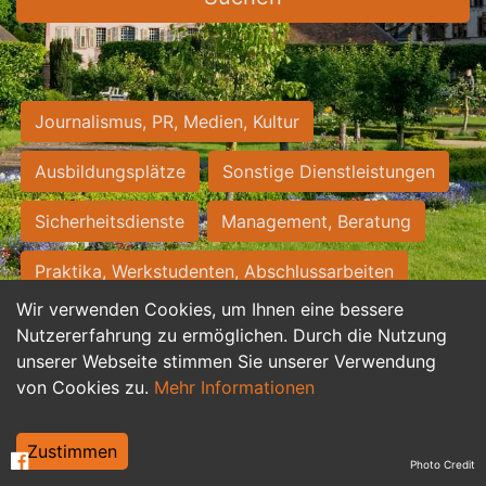
Journalismus, PR, Medien, Kultur
Ausbildungsplätze
Sonstige Dienstleistungen
Sicherheitsdienste
Management, Beratung
Praktika, Werkstudenten, Abschlussarbeiten
Wir verwenden Cookies, um Ihnen eine bessere
Personalwesen
Assistenz, Sekretariat
Nutzererfahrung zu ermöglichen. Durch die Nutzung
unserer Webseite stimmen Sie unserer Verwendung
Hilfskräfte, Aushilfs- und Nebenjobs
von Cookies zu.
Mehr Informationen
Einkauf, Logistik, Materialwirtschaft
Zustimmen
Photo Credit
Weiterbildung, Studium, duale Ausbildung