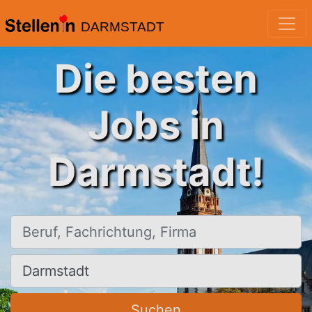
DARMSTADT
Die besten
Jobs in
Darmstadt!
Beruf, Fachrichtung, Firma
Ort, Stadt
Suchen