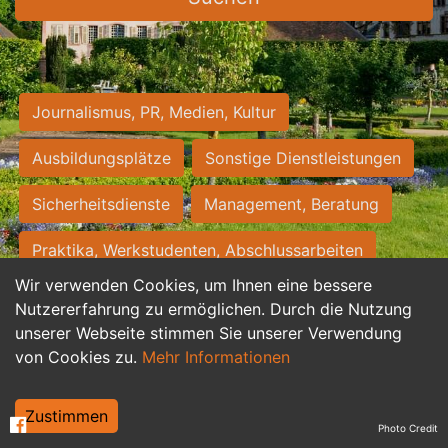
Journalismus, PR, Medien, Kultur
Ausbildungsplätze
Sonstige Dienstleistungen
Sicherheitsdienste
Management, Beratung
Praktika, Werkstudenten, Abschlussarbeiten
Wir verwenden Cookies, um Ihnen eine bessere
Personalwesen
Assistenz, Sekretariat
Nutzererfahrung zu ermöglichen. Durch die Nutzung
unserer Webseite stimmen Sie unserer Verwendung
Hilfskräfte, Aushilfs- und Nebenjobs
von Cookies zu.
Mehr Informationen
Einkauf, Logistik, Materialwirtschaft
Zustimmen
Photo Credit
Weiterbildung, Studium, duale Ausbildung