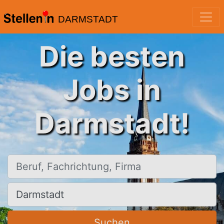
DARMSTADT
Die besten
Jobs in
Darmstadt!
Beruf, Fachrichtung, Firma
Ort, Stadt
Suchen