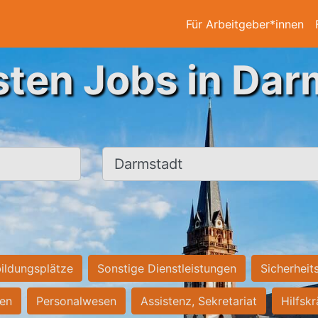
Für Arbeitgeber*innen
sten Jobs in Dar
Ort, Stadt
ildungsplätze
Sonstige Dienstleistungen
Sicherheit
ten
Personalwesen
Assistenz, Sekretariat
Hilfsk