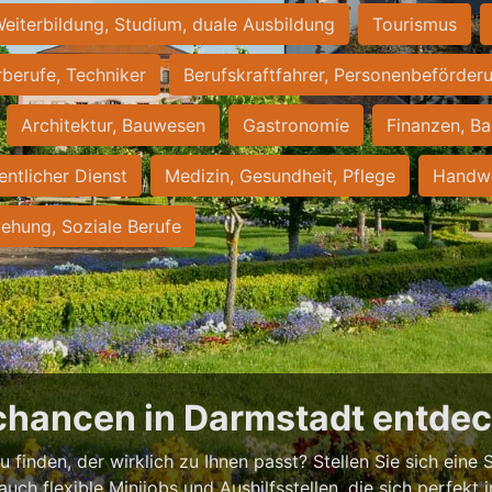
eiterbildung, Studium, duale Ausbildung
Tourismus
rberufe, Techniker
Berufskraftfahrer, Personenbeförder
Architektur, Bauwesen
Gastronomie
Finanzen, Ba
entlicher Dienst
Medizin, Gesundheit, Pflege
Handwe
iehung, Soziale Berufe
chancen in Darmstadt entde
 finden, der wirklich zu Ihnen passt? Stellen Sie sich eine S
 auch flexible Minijobs und Aushilfsstellen, die sich perfekt 