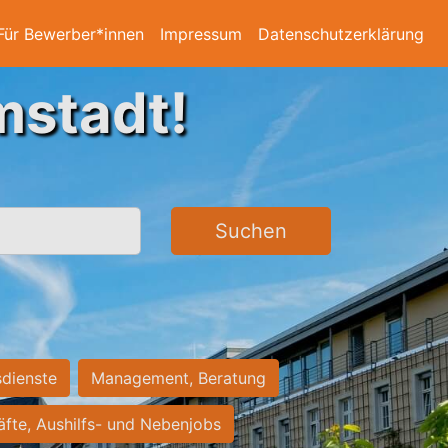
Für Bewerber*innen
Impressum
Datenschutzerklärung
mstadt!
Suchen
sdienste
Management, Beratung
räfte, Aushilfs- und Nebenjobs