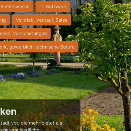
Rechtswesen
IT, Software
ung
Vertrieb, Verkauf, Sales
nken, Versicherungen
rk, gewerblich technische Berufe
cken
tadt vor, die mehr bietet als
in unterschiedliche