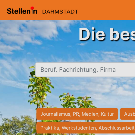
DARMSTADT
Die be
Beruf, Fachrichtung, Firma
Journalismus, PR, Medien, Kultur
Ausb
Praktika, Werkstudenten, Abschlussarbei