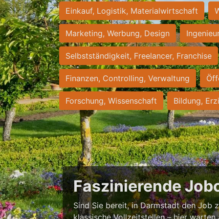
Einkauf, Logistik, Materialwirtschaft
W
Marketing, Werbung, Design
Ingenieu
Selbstständigkeit, Freelancer, Franchise
Finanzen, Controlling, Verwaltung
Öff
Forschung, Wissenschaft
Bildung, Erz
Faszinierende Job
Sind Sie bereit, in Darmstadt den Job zu
klassische Vollzeitstellen – hier warten