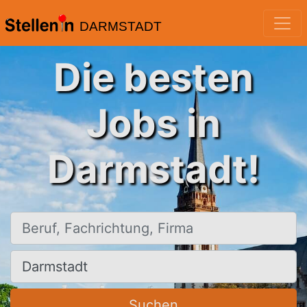
DARMSTADT
Die besten
Jobs in
Darmstadt!
Beruf, Fachrichtung, Firma
Ort, Stadt
Suchen