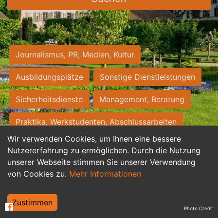
Journalismus, PR, Medien, Kultur
Ausbildungsplätze
Sonstige Dienstleistungen
Sicherheitsdienste
Management, Beratung
Praktika, Werkstudenten, Abschlussarbeiten
Wir verwenden Cookies, um Ihnen eine bessere
Personalwesen
Assistenz, Sekretariat
Nutzererfahrung zu ermöglichen. Durch die Nutzung
unserer Webseite stimmen Sie unserer Verwendung
Hilfskräfte, Aushilfs- und Nebenjobs
von Cookies zu.
Mehr Informationen
Einkauf, Logistik, Materialwirtschaft
Zustimmen
Photo Credit
Weiterbildung, Studium, duale Ausbildung