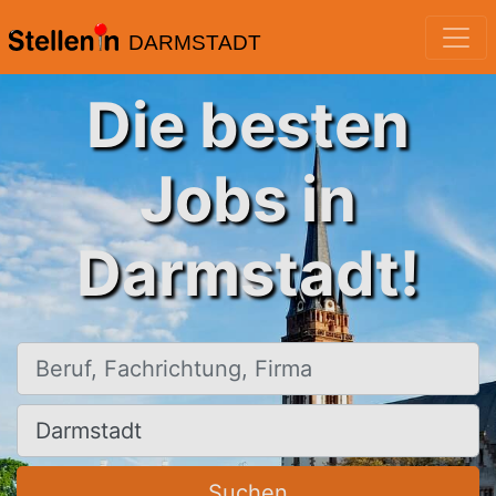
DARMSTADT
Die besten
Jobs in
Darmstadt!
Beruf, Fachrichtung, Firma
Ort, Stadt
Suchen