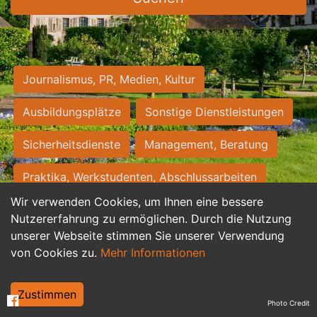
Journalismus, PR, Medien, Kultur
Ausbildungsplätze
Sonstige Dienstleistungen
Sicherheitsdienste
Management, Beratung
Praktika, Werkstudenten, Abschlussarbeiten
Wir verwenden Cookies, um Ihnen eine bessere
Personalwesen
Assistenz, Sekretariat
Nutzererfahrung zu ermöglichen. Durch die Nutzung
unserer Webseite stimmen Sie unserer Verwendung
Hilfskräfte, Aushilfs- und Nebenjobs
von Cookies zu.
Mehr Informationen
Einkauf, Logistik, Materialwirtschaft
Zustimmen
Photo Credit
Weiterbildung, Studium, duale Ausbildung